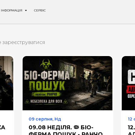
ІНФОРМАЦІЯ
СЕРВІС
е зареєструватися
09 серпня, Нд
12 
КА
09.08 НЕДІЛЯ. 🦠 БІО-
12
ФЕРМА ПОШУК - РАНЧО
АД