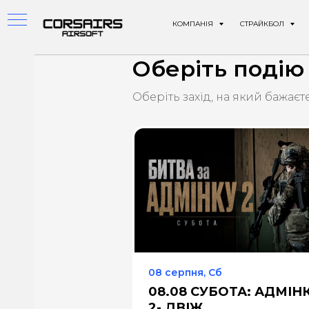
КОМПАНІЯ
СТРАЙКБОЛ
Оберіть подію
T
Оберіть захід, на який бажаєт
в
нд
т на
08 серпня, Сб
08.08 СУБОТА: АДМІН
2- ДВІЖ