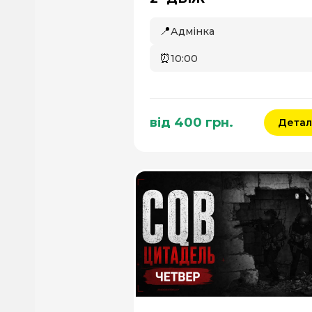
овки
📍
Адмінка
для
⏰
10:00
ені
від 400 грн.
Детал
т
в та
 НГУ