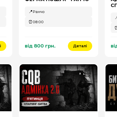
С
📍
Ранчо

⏰
08:00
від 800 грн.
ві
і
Деталі