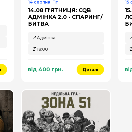
14 серпня, Пт
15 
14.08 П'ЯТНИЦЯ: CQB
15
АДМІНКА 2.0 - СПАРИНГ/
ЛО
БИТВА
Б
📍

Адмінка
⏰
18:00
від 400 грн.
ві
і
Деталі